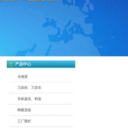
产品中心
仓储笼
刀具柜、刀具车
非标盛具、料架
阁楼货架
工厂围栏