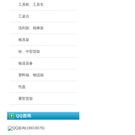
工具柜、工具车
工桌台
流利架、线棒架
模具架
轻、中型货架
输送设备
塑料箱、物流箱
托盘
重型货架
QQ咨询
QQ咨询(18819076)