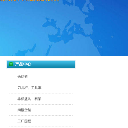
产品中心
仓储笼
刀具柜、刀具车
非标盛具、料架
阁楼货架
工厂围栏