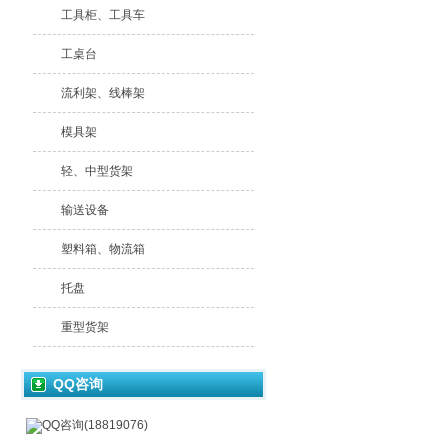
工具柜、工具车
工桌台
流利架、线棒架
模具架
轻、中型货架
输送设备
塑料箱、物流箱
托盘
重型货架
QQ咨询
QQ咨询(18819076)